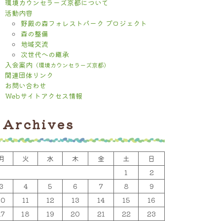
環境カウンセラーズ京都について
活動内容
野殿の森フォレストパーク プロジェクト
森の整備
地域交流
次世代への継承
入会案内
（環境カウンセラーズ京都）
関連団体リンク
お問い合わせ
Webサイトアクセス情報
Archives
月
火
水
木
金
土
日
1
2
3
4
5
6
7
8
9
10
11
12
13
14
15
16
17
18
19
20
21
22
23