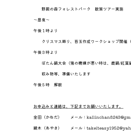
野殿の森フォレストパーク 散策ツアー実施
～昼食～
午後１時より
クリスマス飾り、苔玉作成ワークショップ開催（
午後３時より
ぼたん鍋大会（猪の機嫌が悪い時は、鹿鍋/紅葉
飲み物等、準備いたします
午後５時 解散
お申込みと連絡は、下記までお願いいたします。
金田（かねだ） メール：kallinchan8243@gmail
綾木（あやき） メール：takeiteasy1952@yahoo.