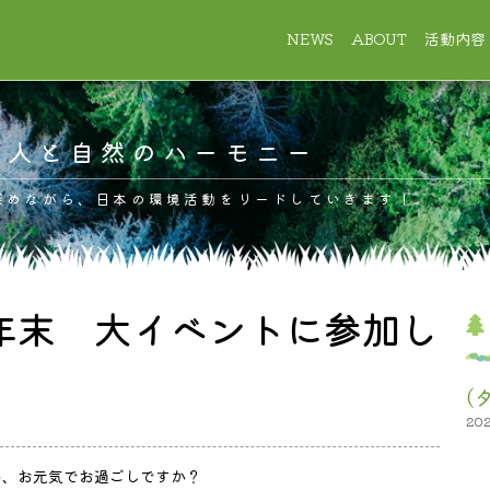
NEWS
ABOUT
活動内容
、人と自然のハーモニー
深めながら、日本の環境活動をリードしていきます！
年末 大イベントに参加し
(
20
ん、お元気でお過ごしですか？