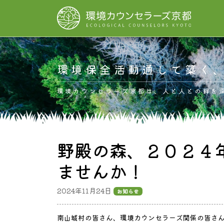
コンテンツへスキップ
メインナビゲーション
環境保全活動通して築く
環境カウンセラーズ京都は、人と人との絆を
野殿の森、２０２４
ませんか！
2024年11月24日
お知らせ
南山城村の皆さん、環境カウンセラーズ関係の皆さ