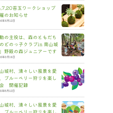
6.7.20苔玉ワークショップ
催のお知らせ
26年6月12日
動の主役は、森のともだち
のどのっ子クラブin 南山城
」野殿の森ジュニアーです
26年3月14日
山城村、清々しい風景を愛
、ブルーベリー狩りを楽し
会 開催記録
25年8月12日
山城村、清々しい風景を愛
、ブルーベリー狩りを楽し