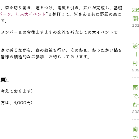
て、森を切り開き、道をつけ、電気を引き、井戸が完成し、基礎
2
パーク、年末大イベント
”と銘打って、皆さんと共に野殿の森に
開
ます。
20
のメンバーとの今後ますますの交流を祈念しての大イベントで
活
全身で感じながら、森の散策を行い、そのあと、あったかい鍋を
「
。皆様の積極的なご参加、お待ちしております。
村
20
時間）
南
も考えております）
で
方は、4,000円）
む
20
＞；
南
で