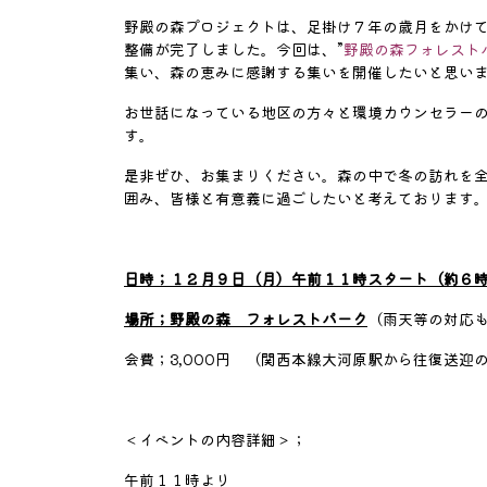
野殿の森プロジェクトは、足掛け７年の歳月をかけ
整備が完了しました。今回は、”
野殿の森フォレスト
集い、森の恵みに感謝する集いを開催したいと思い
お世話になっている地区の方々と環境カウンセラー
す。
是非ぜひ、お集まりください。森の中で冬の訪れを
囲み、皆様と有意義に過ごしたいと考えております
日時；１２月９日（月）午前１１時スタート（約６
場所；野殿の森 フォレストパーク
（雨天等の対応
会費；3,000円 （関西本線大河原駅から往復送迎の
＜イベントの内容詳細
午前１１時より