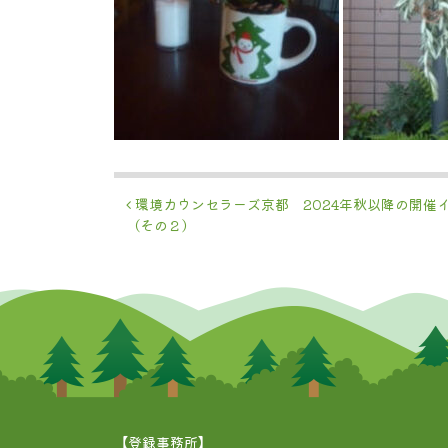
投稿ナビゲーション
環境カウンセラーズ京都 2024年秋以降の開催
（その２）
【登録事務所】