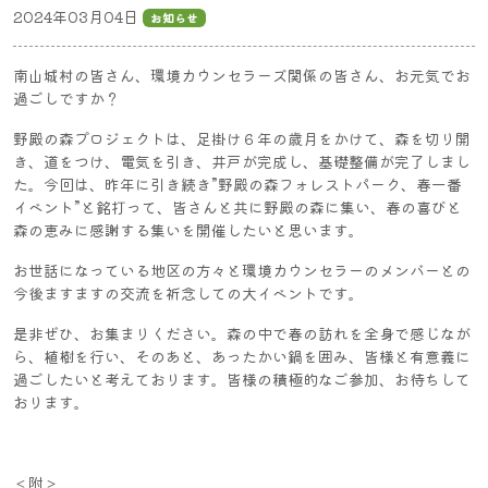
2024年03月04日
お知らせ
南山城村の皆さん、環境カウンセラーズ関係の皆さん、お元気でお
過ごしですか？
野殿の森プロジェクトは、足掛け６年の歳月をかけて、森を切り開
き、道をつけ、電気を引き、井戸が完成し、基礎整備が完了しまし
た。今回は、昨年に引き続き”野殿の森フォレストパーク、春一番
イベント”と銘打って、皆さんと共に野殿の森に集い、春の喜びと
森の恵みに感謝する集いを開催したいと思います。
お世話になっている地区の方々と環境カウンセラーのメンバーとの
今後ますますの交流を祈念しての大イベントです。
是非ぜひ、お集まりください。森の中で春の訪れを全身で感じなが
ら、植樹を行い、そのあと、あったかい鍋を囲み、皆様と有意義に
過ごしたいと考えております。皆様の積極的なご参加、お待ちして
おります。
＜附＞