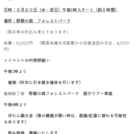
日時：３月２０日（水・祝日）午後1時スタート（約５時間）
場所；野殿の森 フォレストパーク
（雨天等の対応も考えております）
会費；3,000円 （関西本線大河原駅から往復送迎の方は、4,000
円）
＜イベントの内容詳細＞:
午後1時より
植樹（昨年に引き続き植林を行います）
植樹終了後
野殿の森フォレストパーク 紹介ツアー実施
午後4時より
ぼたん鍋大会
（猪の機嫌が悪い時は、鹿鍋/紅葉に替わる可能性
もあります）
飲み物等、準備いたします