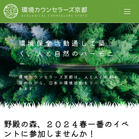
コンテンツへスキップ
メインナビゲーション
環境保全活動通して築
く、人と自然のハーモニ
ー
環境カウンセラーズ京都は、人と人との絆を
深めながら、日本の環境活動をリードしてい
きます！
野殿の森、２０２４春一番のイベ
ントに参加しませんか！