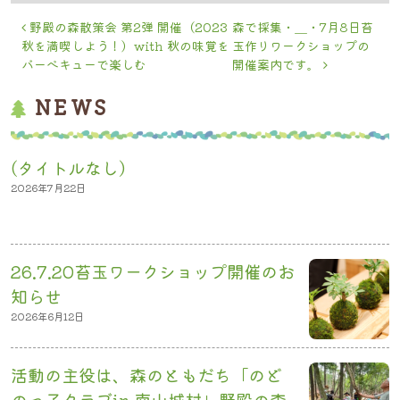
投稿ナビゲーション
野殿の森散策会 第2弾 開催（2023
森で採集・＿・7月8日苔
秋を満喫しよう！）with 秋の味覚を
玉作りワークショップの
バーべキューで楽しむ
開催案内です。
NEWS
(タイトルなし)
2026年7月22日
26.7.20苔玉ワークショップ開催のお
知らせ
2026年6月12日
活動の主役は、森のともだち「のど
のっ子クラブin 南山城村」野殿の森